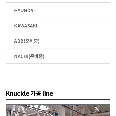
HYUNDAI
KAWASAKI
ABB(준비중)
NACHI(준비중)
Knuckle 가공 line